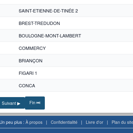
SAINT-ETIENNE-DE-TINÉE 2
BREST-TREDUDON
BOULOGNE-MONT-LAMBERT
COMMERCY
BRIANÇON
FIGARI 1
CONCA
Fin ⏭
Suivant ▶
Un peu plus :
À propos
|
Confidentialité
|
Livre d'or
|
Plan du sit