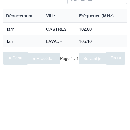
Département
Ville
Fréquence (MHz)
Tarn
CASTRES
102.80
Tarn
LAVAUR
105.10
⏮ Début
Fin ⏭
◀ Précédent
Suivant ▶
Page 1 / 1