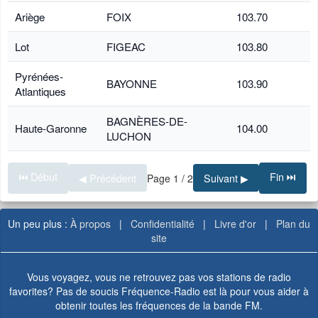
Ariège
FOIX
103.70
Lot
FIGEAC
103.80
Pyrénées-
BAYONNE
103.90
Atlantiques
BAGNÈRES-DE-
Haute-Garonne
104.00
LUCHON
⏮ Début
Fin ⏭
◀ Précédent
Suivant ▶
Page 1 / 2
Un peu plus :
À propos
|
Confidentialité
|
Livre d'or
|
Plan du
site
Vous voyagez, vous ne retrouvez pas vos stations de radio
favorites? Pas de soucis Fréquence-Radio est là pour vous aider à
obtenir toutes les fréquences de la bande FM.